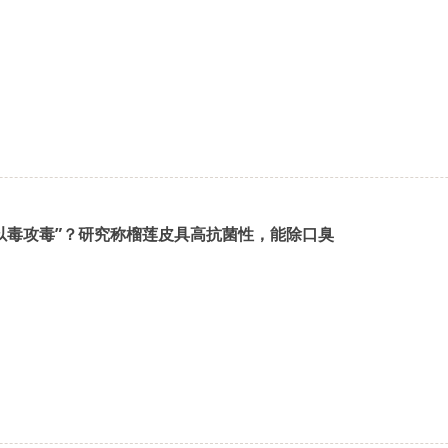
以毒攻毒”？研究称榴莲皮具高抗菌性，能除口臭