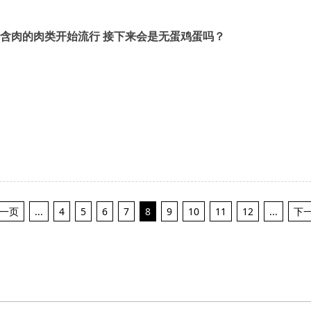
含肉的肉类开始流行 接下来会是无蛋鸡蛋吗？
上一页
...
4
5
6
7
8
9
10
11
12
...
下一