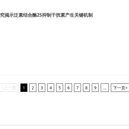
究揭示泛素结合酶2S抑制干扰素产生关键机制
<上一页
1
2
3
4
5
6
7
8
9
...
下一页>