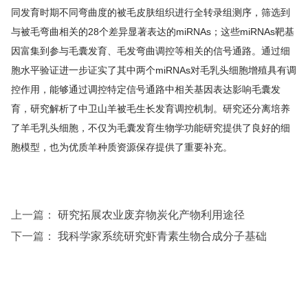
同发育时期不同弯曲度的被毛皮肤组织进行全转录组测序，筛选到
与被毛弯曲相关的28个差异显著表达的miRNAs；这些miRNAs靶基
因富集到参与毛囊发育、毛发弯曲调控等相关的信号通路。通过细
胞水平验证进一步证实了其中两个miRNAs对毛乳头细胞增殖具有调
控作用，能够通过调控特定信号通路中相关基因表达影响毛囊发
育，研究解析了中卫山羊被毛生长发育调控机制。研究还分离培养
了羊毛乳头细胞，不仅为毛囊发育生物学功能研究提供了良好的细
胞模型，也为优质羊种质资源保存提供了重要补充。
上一篇：
研究拓展农业废弃物炭化产物利用途径
下一篇：
我科学家系统研究虾青素生物合成分子基础