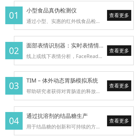
油完美的满足了消费者的需
小型食品真伪检测仪
求。
01
查看更多
通过小型、实惠的红外线食品检测仪，让消费者能自己快速检测食品真伪
面部表情识别器：实时表情情绪分析仪
02
查看更多
线上或线下表情分析，FaceReader能分析和报告被研究者的情绪反应：能有效用于商业中的广告以及感官研究
TIM – 体外动态胃肠模拟系统
03
查看更多
帮助研究者获得对胃肠道的释放，稳定，互动和食品配料的生物有效性的可靠数据
通过抗溶剂的结晶糖生产
04
查看更多
​用于结晶糖的创新和可持续的方法以更少的 步骤提取更多的产物及更高的纯度