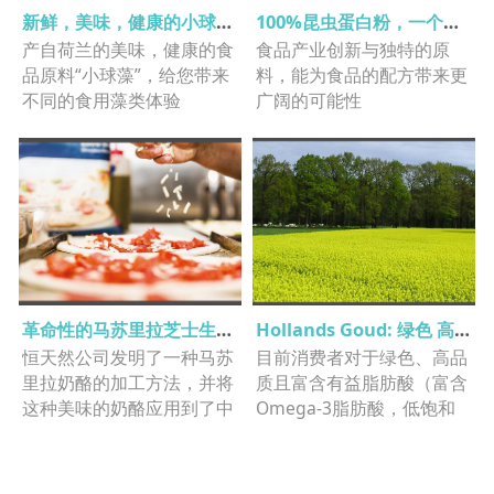
新鲜，美味，健康的小球藻产品
100%昆虫蛋白粉，一个可持续的蛋白质来源
产自荷兰的美味，健康的食
食品产业创新与独特的原
品原料“小球藻”，给您带来
料，能为食品的配方带来更
不同的食用藻类体验
广阔的可能性
革命性的马苏里拉芝士生产工艺，为您带来优质、美味的体验
​Hollands Goud: 绿色 高品质 荷兰菜籽油
恒天然公司发明了一种马苏
目前消费者对于绿色、高品
里拉奶酪的加工方法，并将
质且富含有益脂肪酸（富含
这种美味的奶酪应用到了中
Omega-3脂肪酸，低饱和
国一半的披萨中。
脂肪酸）的食用油的需求日
益增加。荷兰Colzaco公司
供应的Hollands Goud菜籽