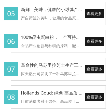
新鲜，美味，健康的小球藻产品
05
查看更多
产自荷兰的美味，健康的食品原料“小球藻”，给您带来不同的食用藻类体验
100%昆虫蛋白粉，一个可持续的蛋白质来源
06
查看更多
食品产业创新与独特的原料，能为食品的配方带来更广阔的可能性
革命性的马苏里拉芝士生产工艺，为您带来优质、美味的体验
07
查看更多
恒天然公司发明了一种马苏里拉奶酪的加工方法，并将这种美味的奶酪应用到了中国一半的披萨中。
​Hollands Goud: 绿色 高品质 荷兰菜籽油
08
查看更多
目前消费者对于绿色、高品质且富含有益脂肪酸（富含Omega-3脂肪酸，低饱和脂肪酸）的食用油的需求日益增加。荷兰Colzaco公司供应的Hollands Goud菜籽油完美的满足了消费者的需求。