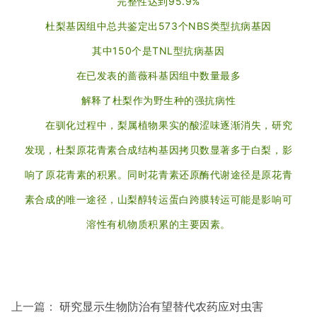
完整性达到95.9%
杜梨基因组中总共鉴定出573个NBS类型抗病基因
其中150个是TNL型抗病基因
在已发表的蔷薇科基因组中数量最多
解释了杜梨作为野生种的强抗病性
在驯化过程中，梨属植物果实的酸涩味逐渐消失，研究
发现，杜梨原花青素合成结构基因拷贝数显著多于白梨，影
响了原花青素的积累。同时花青素还原酶代谢途径是原花青
素合成的唯一途径，山梨醇转运蛋白跨膜转运可能是影响可
溶性有机物质积累的主要因素。
上一篇：
研究显示生物防治有望替代农药应对虫害