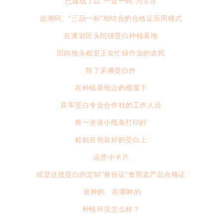
已建成了以“一证一码”为主导
追溯码、“三品一标”相结合的合格证应用模式
在黄岩区头陀镇茭白种植基地
田间地头都是正在忙碌作业的农民
除了采摘茭白外
在种植基地边的棚屋下
良军茭白专业合作社的工作人员
将一张张小纸条打印好
粘贴在包装好的茭白上
这些小卡片
就是这批茭白的定制“身份证”食用农产品合格证
谁种的、在哪种的
种植环境怎么样？