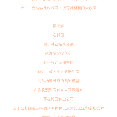
产生一套能够反映我国主流育种材料的大数据
据了解
在我国
由于种业结构分散
研发资金投入少
分子标记应用有限
缺乏足够的历史数据积累
无法构建可靠的预测模型
农作物预测育种尚未开展起来
而在跨国种业公司
基于全基因组选择的预测育种已成为其主流和常规技术