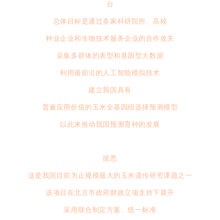
台
总体目标是通过多家科研院所、高校
种业企业和生物技术服务企业的合作攻关
采集多群体的表型和基因型大数据
利用最前沿的人工智能模拟技术
建立我国具有
普遍应用价值的玉米全基因组选择预测模型
以此来推动我国预测育种的发展
据悉
这是我国目前为止规模最大的玉米遗传研究课题之一
该项目在北京市政府财政立项支持下展开
采用联合制定方案、统一标准