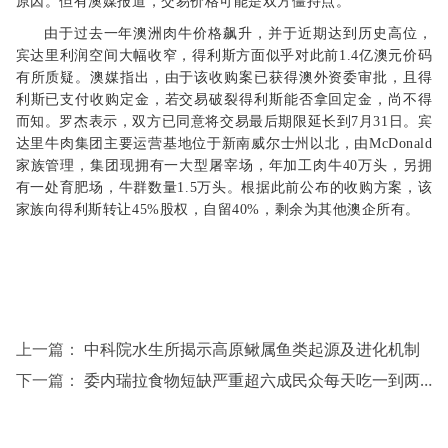
原因。但有澳媒报道，交易价格可能是双方僵持点。
由于过去一年澳洲肉牛价格飙升，并于近期达到历史高位，
宾达里利润空间大幅收窄，得利斯方面似乎对此前1.4亿澳元价码
有所质疑。澳媒指出，由于该收购案已获得澳外资委审批，且得
利斯已支付收购定金，若交易破裂得利斯能否拿回定金，尚不得
而知。罗杰表示，双方已同意将交易最后期限延长到7月31日。宾
达里牛肉集团主要运营基地位于新南威尔士州以北，由McDonald
家族管理，集团现拥有一大型屠宰场，年加工肉牛40万头，另拥
有一处育肥场，牛群数量1.5万头。根据此前公布的收购方案，该
家族向得利斯转让45%股权，自留40%，剩余为其他澳企所有。
上一篇：
中科院水生所揭示高原鳅属鱼类起源及进化机制
下一篇：
委内瑞拉食物短缺严重超六成民众每天吃一到两餐