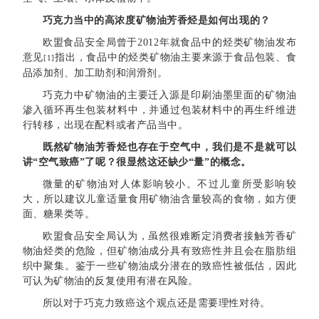
巧克力当中的高浓度矿物油芳香烃是如何出现的？
欧盟食品安全局曾于2012年就食品中的烃类矿物油发布
意见
指出，食品中的烃类矿物油主要来源于食品包装、食
[1]
品添加剂、加工助剂和润滑剂。
巧克力中矿物油的主要迁入源是印刷油墨里面的矿物油
渗入循环再生包装材料中，并通过包装材料中的再生纤维进
行转移，出现在配料或者产品当中。
既然矿物油芳香烃也存在于空气中，我们是不是就可以
讲“空气致癌”了呢？很显然这还缺少“量”的概念。
微量的矿物油对人体影响较小。不过儿童所受影响较
大，所以建议儿童适量食用矿物油含量较高的食物，如方便
面、糖果类等。
欧盟食品安全局认为，虽然很难断定消费者接触芳香矿
物油烃类的危险，但矿物油成分具有致癌性并且会在脂肪组
织中聚集。鉴于一些矿物油成分潜在的致癌性被低估，因此
可认为矿物油的反复使用有潜在风险。
所以对于巧克力致癌这个观点还是需要理性对待。